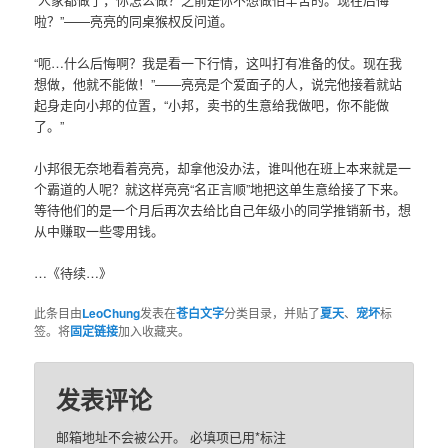
啦？”——亮亮的同桌猴权反问道。
“呃…什么后悔啊？我是看一下行情，这叫打有准备的仗。现在我
想做，他就不能做！”——亮亮是个爱面子的人，说完他接着就站
起身走向小邦的位置，“小邦，卖书的生意给我做吧，你不能做
了。”
小邦很无奈地看着亮亮，却拿他没办法，谁叫他在班上本来就是一
个霸道的人呢？就这样亮亮“名正言顺”地把这单生意给接了下来。
等待他们的是一个月后再次去给比自己年级小的同学推销新书，想
从中赚取一些零用钱。
…《待续…》
此条目由
LeoChung
发表在
苍白文字
分类目录，并贴了
夏天
、
宠坏
标
签。将
固定链接
加入收藏夹。
发表评论
邮箱地址不会被公开。
必填项已用
*
标注