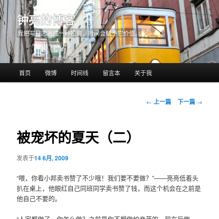
钟亮的博客
我把写日志当成一种投资，时间会赋予它价值。
主
首页
微博
时间线
留言本
关于我
跳
页
至
文
←
上一篇
下一篇
→
章
主
导
航
被宠坏的夏天（二）
内
容
发表于
14 6月, 2009
“喂，你看小邦卖书赞了不少哦！我们要不要做？”——亮亮低着头
区
扒在桌上，他眼红自己同班同学卖书赞了钱，而这个机会在之前是
他自己不要的。
域
“人家都做了，你怎么做？之前是你不想做怕辛苦的。现在后悔